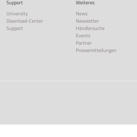
Support
Weiteres
University
News
Download-Center
Newsletter
Support
Händlersuche
Events
Partner
Pressemitteilungen