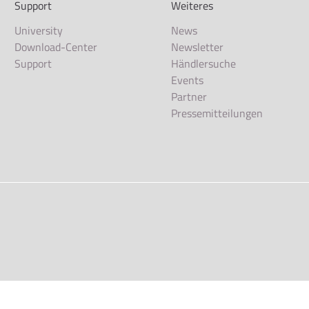
Support
Weiteres
University
News
Download-Center
Newsletter
Support
Händlersuche
Events
Partner
Pressemitteilungen