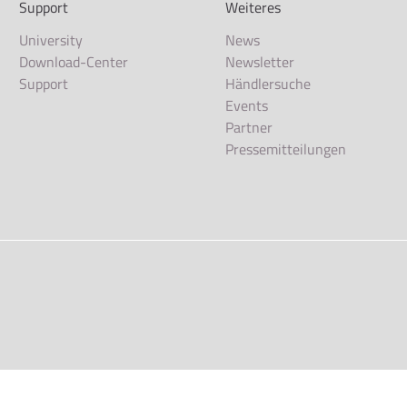
Support
Weiteres
University
News
Download-Center
Newsletter
Support
Händlersuche
Events
Partner
Pressemitteilungen